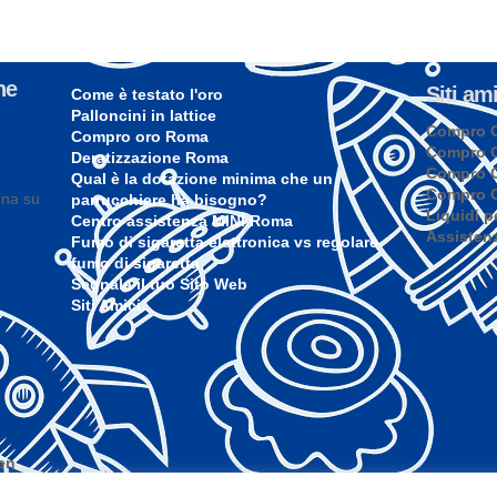
he
Siti ami
Come è testato l'oro
Palloncini in lattice
Compro O
Compro oro Roma
Compro 
Deratizzazione Roma
Compro O
Qual è la dotazione minima che un
Compro O
ina su
parrucchiere ha bisogno?
Liquidi p
Centro assistenza MINI Roma
Assisten
Fumo di sigaretta elettronica vs regolare
fumo di sigaretta
Segnala il tuo Sito Web
Siti Amici
en
tiva