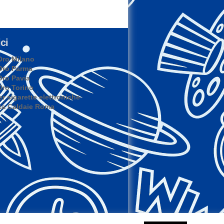
ci
ro Milano
Oro Parma
ro Pavia
ro Torino
er sigarette elettroniche
za Caldaie Roma