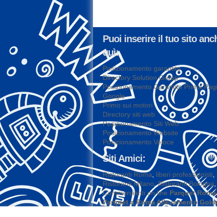
Puoi inserire il tuo sito anc
quì:
Posizionamento garantito
Directory Solution Group
Posizionamento Garantito Prima Pag
Google
Primo sui motori
Directory siti web
Posizionamento Siti Web
Posizionamento Website
Posizionamento Veloce
Siti Amici:
Ristoranti Roma
,
liberi professionisti
,
Ristoranti Milano
,
Ristoranti Bologna
,
Commercianti on line
Parquet Roma
Parquet a Roma
Allevamento Gold
Retriever Roma
,
Agenzia Investiga