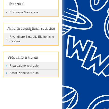
Ristoranti
Ristorante Maccarese
Attivita consigliata YouTube
Rivenditore Sigarette Elettroniche
Casilina
Vetri auto a Roma
Riparazione vetri auto
Sostituzione vetri auto