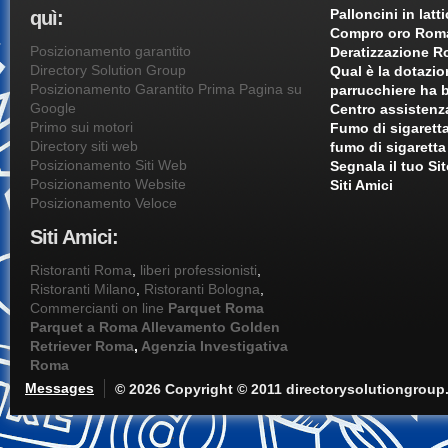
Palloncini in latt
quì:
Compro oro Rom
Posizionamento garantito
Deratizzazione 
Directory Solution Group
Qual è la dotazi
Posizionamento Garantito Prima Pagina su
parrucchiere ha 
Google
Centro assisten
Primo sui motori
Fumo di sigaretta
Directory siti web
fumo di sigaretta
Posizionamento Siti Web
Segnala il tuo Si
Posizionamento Website
Siti Amici
Posizionamento Veloce
Siti Amici:
Ristoranti Roma
,
liberi professionisti
,
Ristoranti Milano
,
Ristoranti Bologna
,
Commercianti on line
Parquet Roma
Parquet a Roma
Allevamento Golden
Retriever Roma
,
Agenzia Investigativa
Roma
Messages
© 2026 Copyright © 2011 directorysolutiongrou