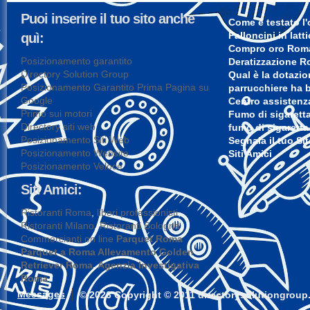
Puoi inserire il tuo sito anche
Come è testato l'
Palloncini in latt
quì:
Compro oro Rom
Posizionamento garantito
Deratizzazione 
Directory Solution Group
Qual è la dotazi
Posizionamento Garantito Prima Pagina su
parrucchiere ha 
Google
Centro assisten
Primo sui motori
Fumo di sigaretta
Directory siti web
fumo di sigaretta
Posizionamento Siti Web
Segnala il tuo Si
Posizionamento Website
Siti Amici
Posizionamento Veloce
Siti Amici:
Ristoranti Roma
,
liberi professionisti
,
Ristoranti Milano
,
Ristoranti Bologna
,
Commercianti on line
Parquet Roma
Parquet a Roma
Allevamento Golden
Retriever Roma
,
Agenzia Investigativa
Roma
Messages
© 2026 Copyright © 2011 directorysolutiongrou